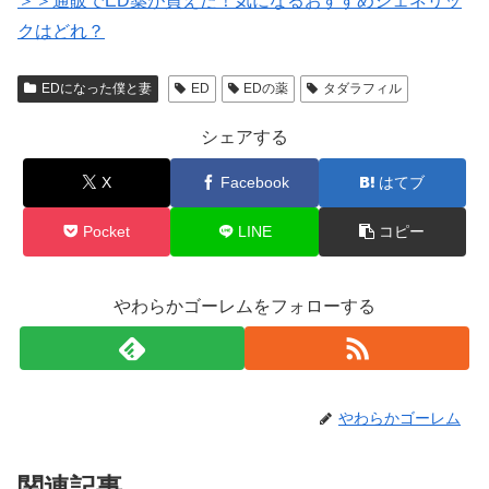
＞＞通販でED薬が買えた！気になるおすすめジェネリッ
クはどれ？
EDになった僕と妻
ED
EDの薬
タダラフィル
シェアする
X
Facebook
はてブ
Pocket
LINE
コピー
やわらかゴーレムをフォローする
やわらかゴーレム
関連記事