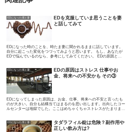
EDを克服していま思うことを妻
EDになった僕と妻
と話してみて
EDになった時のことを、時たま妻に聞かれるままに話しています。
自分に起こった変化をつづってみようと思います。 もし、あなたが
EDで悩んでいるのなら、参考にしてみてください。 EDの原因とな
ったこと 直接の原因になったのはアレだ！ と確実に...
EDの原因はストレス 仕事やお
EDになった僕と妻
金、将来への不安かも その③
EDになってしまった原因は、お金、仕事、将来への不安と言ったも
のが大きい。自分も結構当てはまるのを思い出します。出向したコー
ルセンターは地獄でした。ここはめちゃくちゃストレスがたまりまし
た。上司も人間相手の仕事をしてるとは思えない発言が多かったで
す。ブラック企業はEDの原因と言えなくないです。
タダラフィル錠は危険？副作用や
EDになった僕と妻
正しい飲み方は?