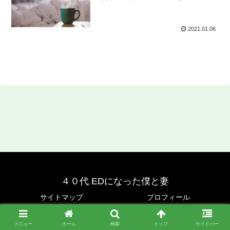
2021.01.06
４０代 EDになった僕と妻
サイトマップ
プロフィール
© 2020 ４０代 EDになった僕と妻.
メニュー
ホーム
検索
トップ
サイドバー